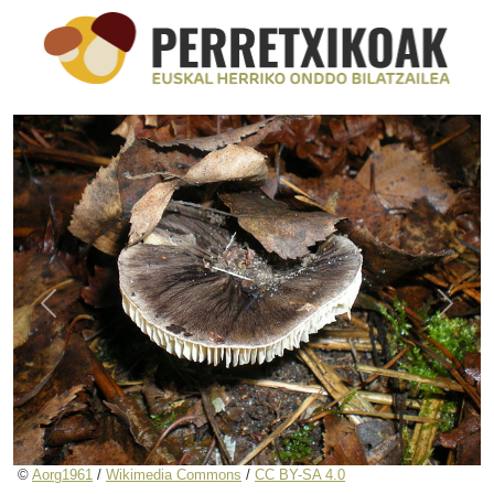
Previous
Next
©
Aorg1961
/
Wikimedia Commons
/
CC BY-SA 4.0