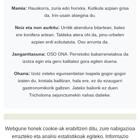
Mamia:
Hauskorra, zuria edo horixka. Kutikula azpian grisa
da. Irin-usain atsegina du.
Noiz eta non aurkitu:
Urritik abendura bitartean, batez
ere konifera artean. Taldeka atera ohi da, pinu-orbelen
azpian erdi ezkutatuta. Oso arrunta da.
Jangarritasuna:
OSO ONA. Perretxiko bakarrenetakoa da
izotza egin eta gero kalitatez gora egiten duena.
Oharra:
Izotz osteko egunsentietan txapela gogor-gogor
izaten du, kristala bailitzan, hala ere, ez du ezaugarri
gastronomikorik galtzen. Jateko baliorik ez duen
Tricholoma sejunctumekin nahas daiteke.
*Zalantzarik izanez gero, kontsultatu zure inguruko
Webgune honek cookie-ak erabiltzen ditu, zure nabigazioa
perretxikozale aditu batekin.
errazteko eta analisi estatistikoak egiteko. Informazio