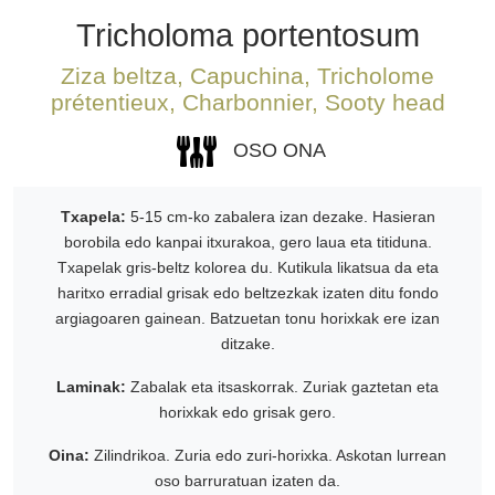
Tricholoma portentosum
Ziza beltza, Capuchina, Tricholome
prétentieux, Charbonnier, Sooty head
OSO ONA
Txapela:
5-15 cm-ko zabalera izan dezake. Hasieran
borobila edo kanpai itxurakoa, gero laua eta titiduna.
Txapelak gris-beltz kolorea du. Kutikula likatsua da eta
haritxo erradial grisak edo beltzezkak izaten ditu fondo
argiagoaren gainean. Batzuetan tonu horixkak ere izan
ditzake.
Laminak:
Zabalak eta itsaskorrak. Zuriak gaztetan eta
horixkak edo grisak gero.
Oina:
Zilindrikoa. Zuria edo zuri-horixka. Askotan lurrean
oso barruratuan izaten da.