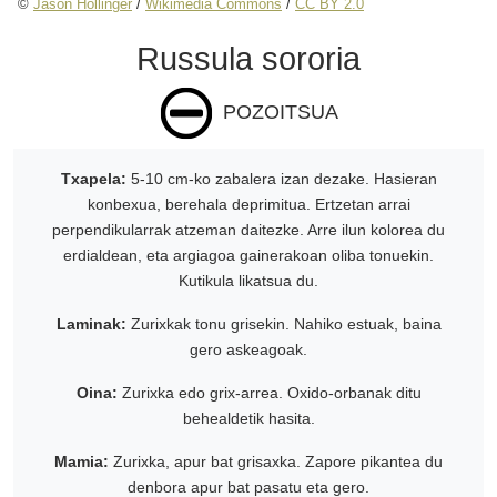
©
Jason Hollinger
/
Wikimedia Commons
/
CC BY 2.0
Russula sororia
POZOITSUA
Txapela:
5-10 cm-ko zabalera izan dezake. Hasieran
konbexua, berehala deprimitua. Ertzetan arrai
perpendikularrak atzeman daitezke. Arre ilun kolorea du
erdialdean, eta argiagoa gainerakoan oliba tonuekin.
Kutikula likatsua du.
Laminak:
Zurixkak tonu grisekin. Nahiko estuak, baina
gero askeagoak.
Oina:
Zurixka edo grix-arrea. Oxido-orbanak ditu
behealdetik hasita.
Mamia:
Zurixka, apur bat grisaxka. Zapore pikantea du
denbora apur bat pasatu eta gero.