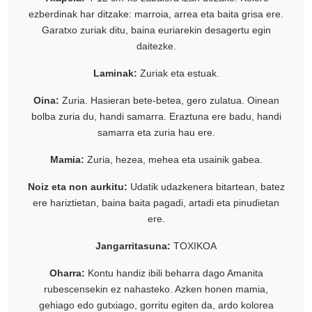
ezberdinak har ditzake: marroia, arrea eta baita grisa ere.
Garatxo zuriak ditu, baina euriarekin desagertu egin
daitezke.
Laminak:
Zuriak eta estuak.
Oina:
Zuria. Hasieran bete-betea, gero zulatua. Oinean
bolba zuria du, handi samarra. Eraztuna ere badu, handi
samarra eta zuria hau ere.
Mamia:
Zuria, hezea, mehea eta usainik gabea.
Noiz eta non aurkitu:
Udatik udazkenera bitartean, batez
ere hariztietan, baina baita pagadi, artadi eta pinudietan
ere.
Jangarritasuna:
TOXIKOA
Oharra:
Kontu handiz ibili beharra dago Amanita
rubescensekin ez nahasteko. Azken honen mamia,
gehiago edo gutxiago, gorritu egiten da, ardo kolorea