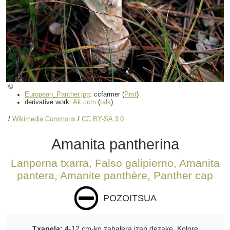
©
European_Panther.jpg
: ccfarmer (
Prst
)
derivative work:
Ak ccm
(
talk
)
/
Wikimedia Commons
/
CC BY-SA 3.0
Amanita pantherina
Lanperna txarra, Falso galipierno, Amanita
pantera, Amanite panthère, Panther cap
POZOITSUA
Txapela:
4-12 cm-ko zabalera izan dezake. Kolore